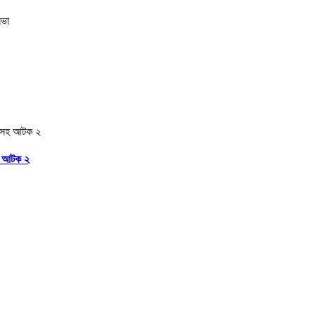
মসহ আটক ২