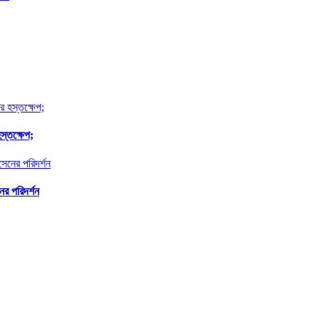
স্তক্ষেপ;
র পরিদর্শন