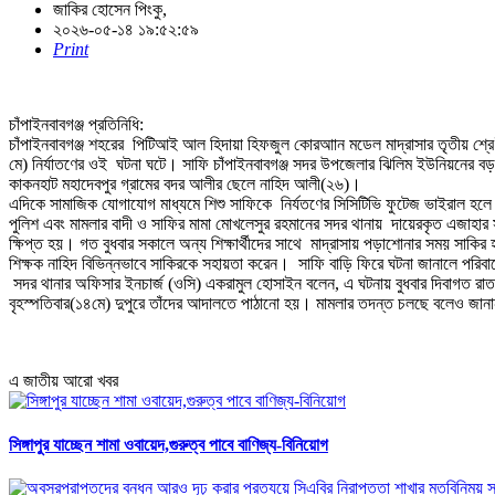
জাকির হোসেন পিংকু,
২০২৬-০৫-১৪ ১৯:৫২:৫৯
Print
চাঁপাইনবাবগঞ্জ প্রতিনিধি:
চাঁপাইনবাবগঞ্জ শহরের পিটিআই আল হিদায়া হিফজুল কোরআান মডেল মাদ্রাসার তৃতীয় শ্রেণীর
মে) নির্যাতণের ওই ঘটনা ঘটে। সাফি চাঁপাইনবাবগঞ্জ সদর উপজেলার ঝিলিম ইউনিয়নের বড়প
কাকনহাট মহাদেবপুর গ্রামের বদর আলীর ছেলে নাহিদ আলী(২৬)।
এদিকে সামাজিক যোগাযোগ মাধ্যমে শিশু সাফিকে নির্যতণের সিসিটিভি ফুটেজ ভাইরাল হলে জ
পুলিশ এবং মামলার বাদী ও সাফির মামা মোখলেসুর রহমানের সদর থানায় দায়েরকৃত এজাহার স
ক্ষিপ্ত হয়। গত বুধবার সকালে অন্য শিক্ষার্থীদের সাথে মাদ্রাসায় পড়াশোনার সময় সা
শিক্ষক নাহিদ বিভিন্নভাবে সাকিরকে সহায়তা করেন। সাফি বাড়ি ফিরে ঘটনা জানালে পরিবা
সদর থানার অফিসার ইনচার্জ (ওসি) একরামুল হোসাইন বলেন, এ ঘটনায় বুধবার দিবাগত রাত
বৃহস্পতিবার(১৪মে) দুপুরে তাঁদের আদালতে পাঠানো হয়। মামলার তদন্ত চলছে বলেও জা
এ জাতীয় আরো খবর
সিঙ্গাপুর যাচ্ছেন শামা ওবায়েদ,গুরুত্ব পাবে বাণিজ্য-বিনিয়োগ