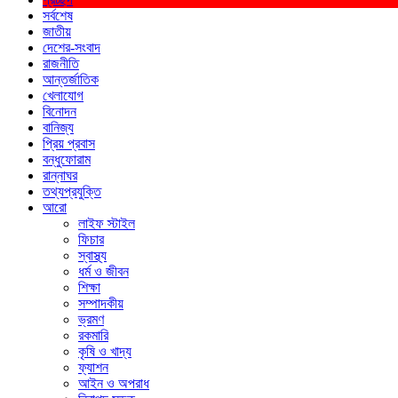
সর্বশেষ
জাতীয়
দেশের-সংবাদ
রাজনীতি
আন্তর্জাতিক
খেলাযোগ
বিনোদন
বানিজ্য
প্রিয় প্রবাস
বন্ধুফোরাম
রান্নাঘর
তথ্যপ্রযুক্তি
আরো
লাইফ স্টাইল
ফিচার
স্বাস্থ্য
ধর্ম ও জীবন
শিক্ষা
সম্পাদকীয়
ভ্রমণ
রকমারি
কৃষি ও খাদ্য
ফ্যাশন
আইন ও অপরাধ