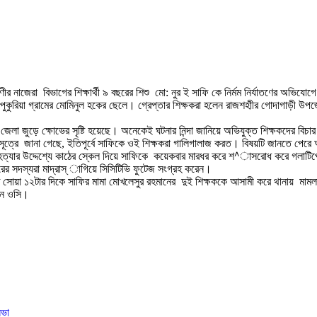
 নাজেরা বিভাগের শিক্ষার্থী ৯ বছরের শিশু মো: নুর ই সাফি কে নির্মম নির্যাতণের অভিযোগ
ুকুরিয়া গ্রামের মোমিনুল হকের ছেলে। গ্রেপ্তার শিক্ষকরা হলেন রাজশহাীর গোদাগাড়ী উপজ
েলা জুড়ে ক্ষোভের সৃষ্টি হয়েছে। অনেকেই ঘটনার নিন্দা জানিয়ে অভিযুক্ত শিক্ষকদের বিচা
ূত্রে জানা গেছে, ইতিপূর্বে সাফিকে ওই শিক্ষকরা গালিগালাজ করত। বিষয়টি জানতে পেরে অ
কির হত্যার উদ্দেশ্যে কাঠের স্কেল দিয়ে সাফিকে কয়েকবার মারধর করে শ^াসরোধ করে গলাট
রের সদস্যরা মাদ্রাস্ াগিয়ে সিসিটিভি ফুটেজ সংগ্রহ করেন।
 সোয়া ১২টার দিকে সাফির মামা মোখলেসুর রহমানের দুই শিক্ষককে আসামী করে থানায় মামলা 
নান ওসি।