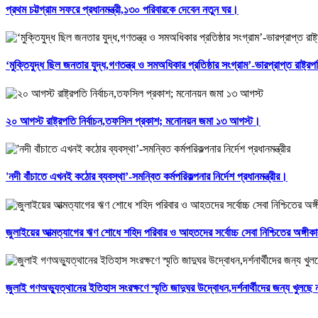
প্রথম চট্টগ্রাম সফরে প্রধানমন্ত্রী,১৩০ পরিবারকে দেবেন নতুন ঘর।
‘মুক্তিযুদ্ধ ছিল জনতার যুদ্ধ,গণতন্ত্র ও সমঅধিকার প্রতিষ্ঠার সংগ্রাম’-ভারপ্রাপ্ত রাষ্ট্র
২০ আগস্ট রাষ্ট্রপতি নির্বাচন,তফসিল প্রকাশ; মনোনয়ন জমা ১৩ আগস্ট।
'নদী বাঁচাতে এখনই কঠোর ব্যবস্থা’-সমন্বিত কর্মপরিকল্পনার নির্দেশ প্রধানমন্ত্রীর।
জুলাইয়ের আত্মত্যাগের ঋণ শোধে শহিদ পরিবার ও আহতদের সর্বোচ্চ সেবা নিশ্চিতের অঙ্গীক
জুলাই গণঅভ্যুত্থানের ইতিহাস সংরক্ষণে স্মৃতি জাদুঘর উদ্বোধন,দর্শনার্থীদের জন্য খুলছ