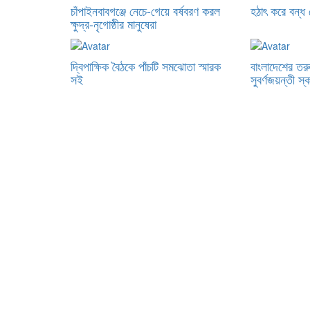
চাঁপাইনবাবগঞ্জে নেচে-গেয়ে বর্ষবরণ করল
হঠাৎ করে বন্ধ 
ক্ষুদ্র-নৃগোষ্ঠীর মানুষেরা
দ্বিপাক্ষিক বৈঠকে পাঁচটি সমঝোতা স্মারক
বাংলাদেশের তর
সই
সুবর্ণজয়ন্তী স