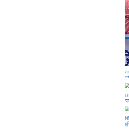
সা
গঠ
রো
হা
বি
চু