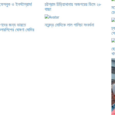
ফেসবুক ও ইনস্টাগ্রাম!
চট্টগ্রাম চিড়িয়াখানায় অজগরের ডিমে ২৮
মহ
বাচ্চা
চে
ুণদের জন্য ভারতে
নরেন্দ্র মোদিকে লাল গালিচা সংবর্ধনা
চ্
্কলারশিপের ঘোষণা মোদির
সো
ছে
খা