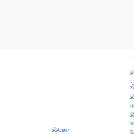
‘ম
সং
নি
এ
জাতীয়
আরো
'প
খবর