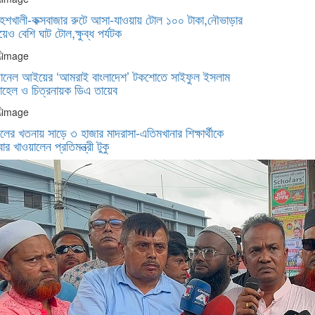
েশখালী-কক্সবাজার রুটে আসা-যাওয়ায় টোল ১০০ টাকা,নৌভাড়ার
য়েও বেশি ঘাট টোল,ক্ষুব্ধ পর্যটক
যানেল আইয়ের ‘আমরাই বাংলাদেশ’ টকশোতে সাইফুল ইসলাম
হেল ও চিত্রনায়ক ডিএ তায়েব
লের খতনায় সাড়ে ৩ হাজার মাদরাসা-এতিমখানার শিক্ষার্থীকে
বার খাওয়ালেন প্রতিমন্ত্রী টুকু