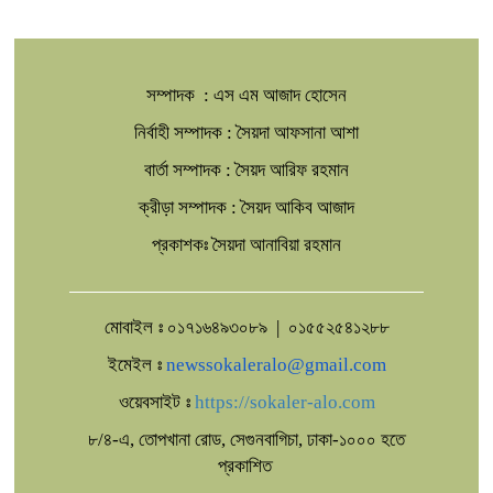
পরিদর্শন
মুসলিম নিকাহ রেজিস্ট্রার কল্যাণ পরিষদের
সম্মেলন অনুষ্ঠিত
সম্পাদক : এস এম আজাদ হোসেন
নির্বাহী সম্পাদক : সৈয়দা আফসানা আশা
সাতক্ষীরার তালায় মাঠে ঘাস কাটতে গিয়ে বজ্রপাতে
ব্যবসায়ীর মৃত্যু
বার্তা সম্পাদক : সৈয়দ আরিফ রহমান
ক্রীড়া সম্পাদক : সৈয়দ আকিব আজাদ
ঠাকুরগাঁওয়ে সড়ক দু'র্ঘট'নায় স্কুল শিক্ষার্থীসহ
নি'হ'ত ২,আ'হ'ত ১
প্রকাশকঃ সৈয়দা আনাবিয়া রহমান
মোবাইল ঃ ০১৭১৬৪৯৩০৮৯ | ০১৫৫২৫৪১২৮৮
ইমেইল ঃ
newssokaleralo@gmail.com
ওয়েবসাইট ঃ
https://sokaler-alo.com
৮/৪-এ, তোপখানা রোড, সেগুনবাগিচা, ঢাকা-১০০০ হতে
প্রকাশিত