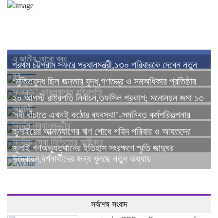
এ জাতীয় আরো খবর
প্রথম চট্টগ্রাম সফরে প্রধানমন্ত্রী,১৩০ পরিবারকে দেবেন নতুন
ঘর
‘মুক্তিযুদ্ধ ছিল জনতার যুদ্ধ,গণতন্ত্র ও সমঅধিকার প্রতিষ্ঠার
সংগ্রাম’-ভারপ্রাপ্ত রাষ্ট্রপতি
২০ আগস্ট রাষ্ট্রপতি নির্বাচন,তফসিল প্রকাশ; মনোনয়ন জমা ১৩
আগস্ট
'নদী বাঁচাতে এখনই কঠোর ব্যবস্থা’-সমন্বিত কর্মপরিকল্পনার
নির্দেশ প্রধানমন্ত্রীর
জুলাইয়ের আত্মত্যাগের ঋণ শোধে শহিদ পরিবার ও আহতদের
সর্বোচ্চ সেবা নিশ্চিতের অঙ্গীকার
জুলাই গণঅভ্যুত্থানের ইতিহাস সংরক্ষণে স্মৃতি জাদুঘর
উদ্বোধন,দর্শনার্থীদের জন্য খুলছে নতুন অধ্যায়
সর্বশেষ সংবাদ