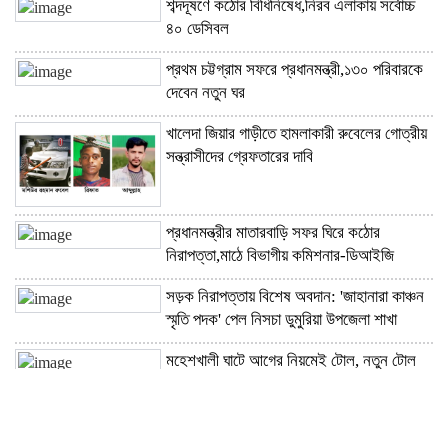
শব্দদূষণে কঠোর বিধিনিষেধ,নিরব এলাকায় সর্বোচ্চ
৪০ ডেসিবল
প্রথম চট্টগ্রাম সফরে প্রধানমন্ত্রী,১৩০ পরিবারকে
দেবেন নতুন ঘর
খালেদা জিয়ার গাড়ীতে হামলাকারী রুবেলের গোত্রীয়
সন্ত্রাসীদের গ্রেফতারের দাবি
প্রধানমন্ত্রীর মাতারবাড়ি সফর ঘিরে কঠোর
নিরাপত্তা,মাঠে বিভাগীয় কমিশনার-ডিআইজি
সড়ক নিরাপত্তায় বিশেষ অবদান: 'জাহানারা কাঞ্চন
স্মৃতি পদক' পেল নিসচা ডুমুরিয়া উপজেলা শাখা
মহেশখালী ঘাটে আগের নিয়মেই টোল, নতুন টোল
তালিকা ঘিরে ক্ষোভের পর এমপি ফরিদের হস্তক্ষেপ;
মশিয়ালী খাল পরিষ্কার ও সড়ক নির্মাণের দাবিতে
উপজেলা ভাইস চেয়ারম্যান ইকবাল হোসেনের