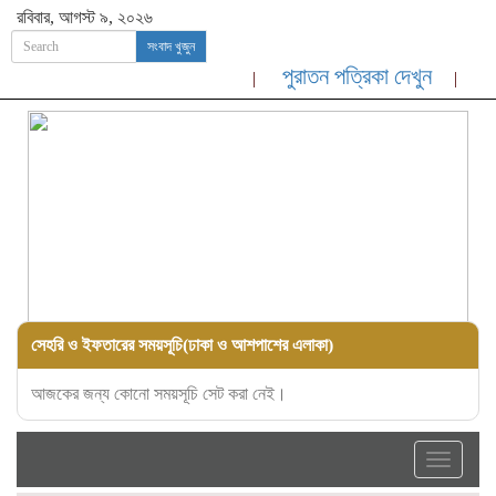
রবিবার, আগস্ট ৯, ২০২৬
সংবাদ খুজুন
পুরাতন পত্রিকা দেখুন
সেহরি ও ইফতারের সময়সূচি(ঢাকা ও আশপাশের এলাকা)
আজকের জন্য কোনো সময়সূচি সেট করা নেই।
Toggle
navigati