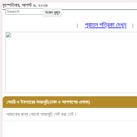
বৃহস্পতিবার, আগস্ট ৬, ২০২৬
সংবাদ খুজুন
পুরাতন পত্রিকা দেখুন
সেহরি ও ইফতারের সময়সূচি(ঢাকা ও আশপাশের এলাকা)
আজকের জন্য কোনো সময়সূচি সেট করা নেই।