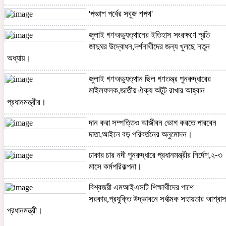
'পঞ্চাশ পর্বের সবুজ শপথ'
জুলাই গণ-অভ্যুত্থানের ২য় বর্ষপূর্তি উপলক্ষে
জুলাই গণঅভ্যুত্থানের ইতিহাস সংরক্ষণে স্মৃতি
মহেশখালীতে জনসমুদ্র,বিএনপি ও সহযোগী সংগঠনে
জাদুঘর উদ্বোধন,দর্শনার্থীদের জন্য খুলছে নতুন
মিছিল
অধ্যায়।
কুয়েটে যথাযোগ্য মর্যাদা,শ্রদ্ধা ও নানা আয়োজনে
জুলাই গণঅভ্যুত্থান ছিল গণতন্ত্র পুনরুদ্ধারের
পালিত হলো জুলাই অভ্যুত্থান দিবস-২০২৬
মাইলফলক,জাতীয় ঐক্য অটুট রাখার আহ্বান
প্রধানমন্ত্রীর।
জুলাই গণঅভ্যুত্থানের দ্বিতীয় বর্ষে সাতক্ষীরায়
ছাত্রশিবিরের ম্যারাথন র‌্যালি
দান করা সম্পত্তিও আজীবন ভোগ করতে পারবেন
দাতা,আইনে বড় পরিবর্তনের অনুমোদন।
ঢাকার চার নদী পুনরুদ্ধারে প্রধানমন্ত্রীর নির্দেশ,২-৩
মাসে কর্মপরিকল্পনা।
বিশ্বজয়ী এমআইএসটি শিক্ষার্থীদের পাশে
সরকার,প্রযুক্তি উদ্ভাবনে সর্বাত্মক সহায়তার আশ্বা
প্রধানমন্ত্রী।