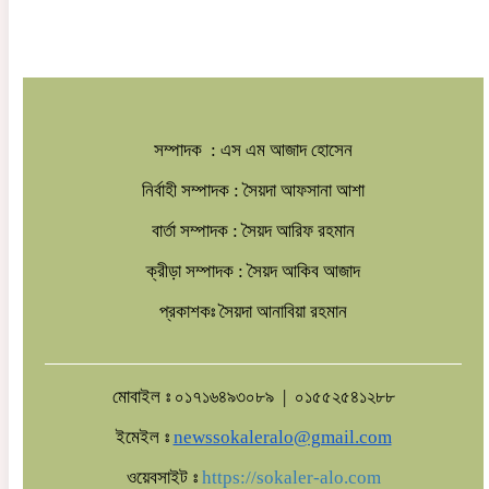
মধ্যস্থতায় মামলাজট কমানোর ওপর জোর
আইনমন্ত্রীর,৪৫ লাখ মামলা নিষ্পত্তিতে নতুন
আশাবাদ।
রাজধানীর সড়ক ঘুরে পরিচ্ছন্নতা কার্যক্রম পরিদর্শন
করলেন প্রধানমন্ত্রী।
সম্পাদক : এস এম আজাদ হোসেন
নির্বাহী সম্পাদক : সৈয়দা আফসানা আশা
বার্তা সম্পাদক : সৈয়দ আরিফ রহমান
ক্রীড়া সম্পাদক : সৈয়দ আকিব আজাদ
প্রকাশকঃ সৈয়দা আনাবিয়া রহমান
মোবাইল ঃ ০১৭১৬৪৯৩০৮৯ | ০১৫৫২৫৪১২৮৮
ইমেইল ঃ
newssokaleralo@gmail.com
ওয়েবসাইট ঃ
https://sokaler-alo.com