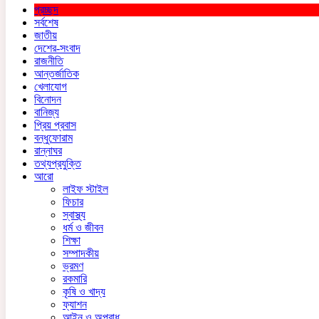
প্রচ্ছদ
সর্বশেষ
জাতীয়
দেশের-সংবাদ
রাজনীতি
আন্তর্জাতিক
খেলাযোগ
বিনোদন
বানিজ্য
প্রিয় প্রবাস
বন্ধুফোরাম
রান্নাঘর
তথ্যপ্রযুক্তি
আরো
লাইফ স্টাইল
ফিচার
স্বাস্থ্য
ধর্ম ও জীবন
শিক্ষা
সম্পাদকীয়
ভ্রমণ
রকমারি
কৃষি ও খাদ্য
ফ্যাশন
আইন ও অপরাধ