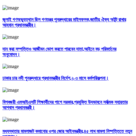
জুলাই গণঅভ্যুত্থান ছিল গণতন্ত্র পুনরুদ্ধারের মাইলফলক,জাতীয় ঐক্য অটুট রাখার
আহ্বান প্রধানমন্ত্রীর।
দান করা সম্পত্তিও আজীবন ভোগ করতে পারবেন দাতা,আইনে বড় পরিবর্তনের
অনুমোদন।
ঢাকার চার নদী পুনরুদ্ধারে প্রধানমন্ত্রীর নির্দেশ,২-৩ মাসে কর্মপরিকল্পনা।
বিশ্বজয়ী এমআইএসটি শিক্ষার্থীদের পাশে সরকার,প্রযুক্তি উদ্ভাবনে সর্বাত্মক সহায়তার
আশ্বাস প্রধানমন্ত্রী।
মধ্যস্থতায় মামলাজট কমানোর ওপর জোর আইনমন্ত্রীর,৪৫ লাখ মামলা নিষ্পত্তিতে নতুন