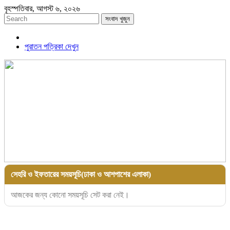
বৃহস্পতিবার, আগস্ট ৬, ২০২৬
সংবাদ খুজুন
পুরাতন পত্রিকা দেখুন
সেহরি ও ইফতারের সময়সূচি(ঢাকা ও আশপাশের এলাকা)
আজকের জন্য কোনো সময়সূচি সেট করা নেই।