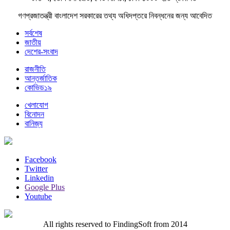
গণপ্রজাতন্ত্রী বাংলাদেশ সরকারের তথ্য অধিদপ্তরে নিবন্ধনের জন্য আবেদিত
সর্বশেষ
জাতীয়
দেশের-সংবাদ
রাজনীতি
আন্তর্জাতিক
কোভিড১৯
খেলাযোগ
বিনোদন
বানিজ্য
Facebook
Twitter
Linkedin
Google Plus
Youtube
All rights reserved to FindingSoft from 2014