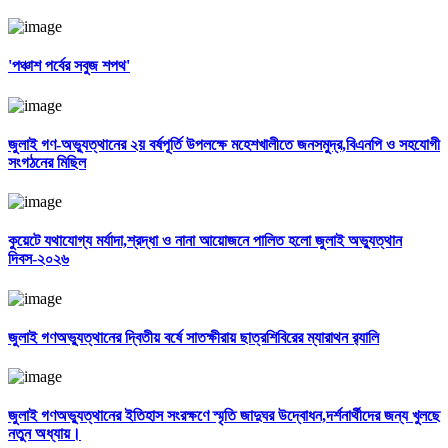
'পঞ্চাশ পর্বের সবুজ শপথ'
জুলাই গণ-অভ্যুত্থানের ২য় বর্ষপূর্তি উপলক্ষে মহেশখালীতে জনসমুদ্র,বিএনপি ও সহযোগী
সংগঠনের মিছিল
কুয়েটে যথাযোগ্য মর্যাদা,শ্রদ্ধা ও নানা আয়োজনে পালিত হলো জুলাই অভ্যুত্থান
দিবস-২০২৬
জুলাই গণঅভ্যুত্থানের দ্বিতীয় বর্ষে সাতক্ষীরায় ছাত্রশিবিরের ম্যারাথন র‌্যালি
জুলাই গণঅভ্যুত্থানের ইতিহাস সংরক্ষণে স্মৃতি জাদুঘর উদ্বোধন,দর্শনার্থীদের জন্য খুলছে
নতুন অধ্যায়।