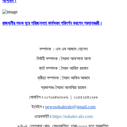
আশাবাদ।
রাজধানীর সড়ক ঘুরে পরিচ্ছন্নতা কার্যক্রম পরিদর্শন করলেন প্রধানমন্ত্রী।
সম্পাদক : এস এম আজাদ হোসেন
নির্বাহী সম্পাদক : সৈয়দা আফসানা আশা
বার্তা সম্পাদক : সৈয়দ আরিফ রহমান
ক্রীড়া সম্পাদক : সৈয়দ আকিব আজাদ
প্রকাশকঃ সৈয়দা আনাবিয়া রহমান
মোবাইল ঃ ০১৭১৬৪৯৩০৮৯ | ০১৫৫২৫৪১২৮৮
ইমেইল ঃ
newssokaleralo@gmail.com
ওয়েবসাইট ঃ
https://sokaler-alo.com
৮/৪-এ, তোপখানা রোড, সেগুনবাগিচা, ঢাকা-১০০০ হতে প্রকাশিত