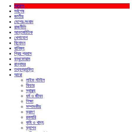
প্রচ্ছদ
সর্বশেষ
জাতীয়
দেশের-সংবাদ
রাজনীতি
আন্তর্জাতিক
খেলাযোগ
বিনোদন
বানিজ্য
প্রিয় প্রবাস
বন্ধুফোরাম
রান্নাঘর
তথ্যপ্রযুক্তি
আরো
লাইফ স্টাইল
ফিচার
স্বাস্থ্য
ধর্ম ও জীবন
শিক্ষা
সম্পাদকীয়
ভ্রমণ
রকমারি
কৃষি ও খাদ্য
ফ্যাশন