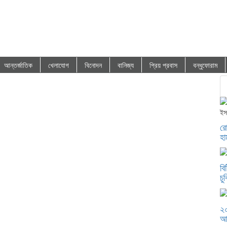
আন্তর্জাতিক
খেলাযোগ
বিনোদন
বানিজ্য
প্রিয় প্রবাস
বন্ধুফোরাম
রো
হা
বি
চু
২০
আ