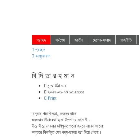
প্রচ্ছদ
সর্বশেষ
জাতীয়
দেশের-সংবাদ
রাজনীতি
প্রচ্ছদ
বন্ধুফোরাম
বি দি তা র হ মা ন
বুঝে উঠা ভার
২০২৪-০১-০৭ ১৩:৫৭:৫৫
Print
চিন্তার গতিশীলতা, অজস্র হাসি
শুন্যতার সীমারেখা হলো উপপাদ্য সর্বনাশী -
ধীরে ধীরে ভাবনার মণিমুক্তাগুলো জ্বলে নাকো আলো
অন্তরে বিভক্তি যেন পদ্য-ছড়ায় ধরা দিয়ে গেলো।