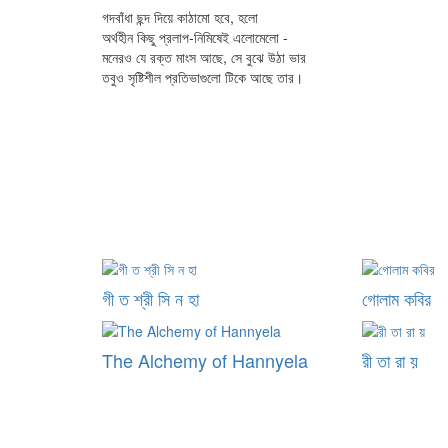
গদবাঁধা ছন্দ দিয়ে কাঠামো হবে, হলো
অর্থহীন কিছু প্রলাপ-নিমিষেই এলোমেলো -
মনেরও যে রক্ত মাংস আছে, সে বুঝে উঠা ভার
তবুও সৃষ্টিশীল প্রতিভাগুলো টিকে আছে তার।
গী ত শ্রী সি ন হা
গোলাম কবির
The Alchemy of Hannyela
রী তা রা য়