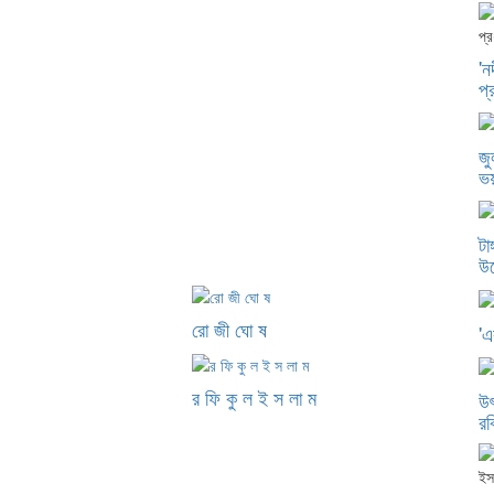
'ন
প্
জু
ভ
এ
জাতীয়
টা
আরো
উদ
খবর
রো জী ঘো ষ
'এ
র ফি কু ল ই স লা ম
উৎ
রব