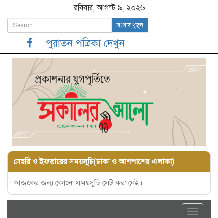
রবিবার, আগস্ট ৯, ২০২৬
সংবাদ খুজুন
পুরাতন পত্রিকা দেখুন
সেহরি ও ইফতারের সময়সূচি(ঢাকা ও আশপাশের এলাকা)
আজকের জন্য কোনো সময়সূচি সেট করা নেই।
Toggle