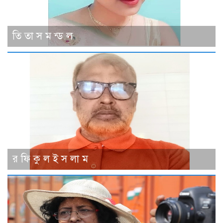
তি তা স ম ন্ড ল
র ফি কু ল ই স লা ম