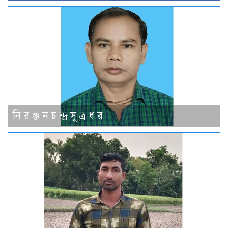
নি র ঞ্জ ন চ ন্দ্র সূ ত্র ধ র