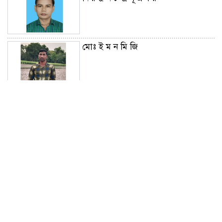
মোঃ ই ম ন মি জি
মো হা ম্ম দ আ ব দু ল কা ই য়ু ম
শব্দদূষণে কঠোর বিধিনিষেধ,নিরব
এলাকায় সর্বোচ্চ ৪০ ডেসিবল
প্রথম চট্টগ্রাম সফরে প্রধানমন্ত্রী,১৩০
পরিবারকে দেবেন নতুন ঘর