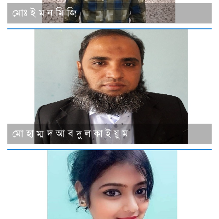
মোঃ ই ম ন মি জি
মো হা ম্ম দ আ ব দু ল কা ই য়ু ম