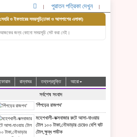
পুরাতন পত্রিকা দেখুন
সেহরি ও ইফতারের সময়সূচি(ঢাকা ও আশপাশের এলাকা)
আজকের জন্য কোনো সময়সূচি সেট করা নেই।
ধুফোরাম
রান্নাঘর
তথ্যপ্রযুক্তি
আরো
সর্বশেষ সংবাদ
'পিঁপড়ের রাজপথ'
মহেশখালী-কক্সবাজার রুটে আসা-যাওয়ায়
টোল ১০০ টাকা,নৌভাড়ার চেয়েও বেশি ঘাট
টোল,ক্ষুব্ধ পর্যটক