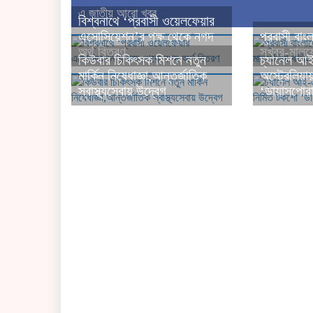
এ জাতীয় আরো খবর
বিশ্বনাথে ‘প্রবাসী ওয়েলফেয়ার
এসোসিয়েশন’র পক্ষ থেকে নগদ
প্রবাসী বাং
অর্থ বিতরণ
সুখবর-মালয়
কিউবার চিকিৎসক মিশনে নতুন
চ্যানেল আই
মার্কিন নিষেধাজ্ঞা,আন্তর্জাতিক
অস্ট্রেলিয়া
স্বাস্থ্যসেবায় উদ্বেগ
‘ডায়াসপোর