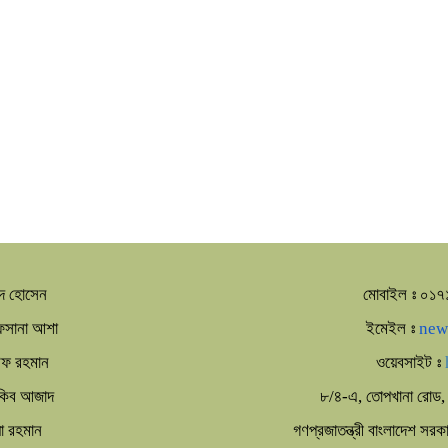
দ হোসেন
মোবাইল ঃ ০১
আফসানা আশা
ইমেইল ঃ
new
রিফ রহমান
ওয়েবসাইট ঃ
আকিব আজাদ
৮/৪-এ, তোপখানা রোড, 
া রহমান
গণপ্রজাতন্ত্রী বাংলাদেশ সর