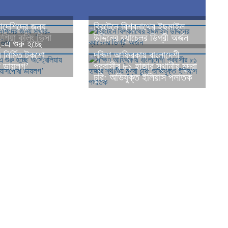
লাদেশিদের জন্য
ব্রিটেনে বিশ্বনাথের ইছমাইল
েশিয়া কলিং ভিসা
উদ্দিনের ব্যাচেলর ডিগ্রী অর্জন
-এ শুরু হচ্ছে
য় নির্মিত টকশো
​দক্ষিণ আফ্রিকায় বাংলাদেশী
া ডায়লগ’
প্রবাসীর ৮১ হাজার স্থানীয় মুদ্রা
চুরি: অভিযুক্ত ইলিয়াস পলাতক