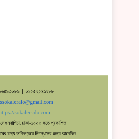
প্রাণ,মোটরসাইকেল দুর্ঘটনাই সবচেয়ে
ভয়াবহ
৭১৬৪৯৩০৮৯ | ০১৫৫২৫৪১২৮৮
ssokaleralo@gmail.com
https://sokaler-alo.com
সেগুনবাগিচা, ঢাকা-১০০০ হতে প্রকাশিত
কারের তথ্য অধিদপ্তরে নিবন্ধনের জন্য আবেদিত