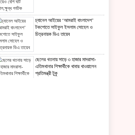
চ্যানেল আইয়ের ‘আমরাই বাংলাদেশ’
টকশোতে সাইফুল ইসলাম সোহেল ও
চিত্রনায়ক ডিএ তায়েব
ছেলের খতনায় সাড়ে ৩ হাজার মাদরাসা-
এতিমখানার শিক্ষার্থীকে খাবার খাওয়ালেন
প্রতিমন্ত্রী টুকু
সাংবাদিকতা পেশার অস্তিত্ব রক্ষায়
অবিলম্বে গণমাধ্যম কমিশন গঠন করুন ‎
রোমে শান্তি আলোচনা চলাকালেই দক্ষিণ