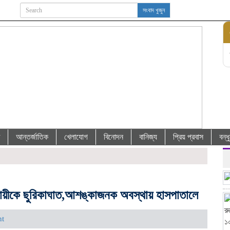
সংবাদ খুজুন
আন্তর্জাতিক
খেলাযোগ
বিনোদন
বানিজ্য
প্রিয় প্রবাস
বন্
যবসায়ীকে ছুরিকাঘাত,আশঙ্কাজনক অবস্থায় হাসপাতালে
nt